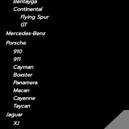
Bentayga
Continental
Flying Spur
GT
Mercedes-Benz
Porsche
910
911
Cayman
Boxster
Panamera
Macan
Cayenne
Taycan
Jaguar
XJ