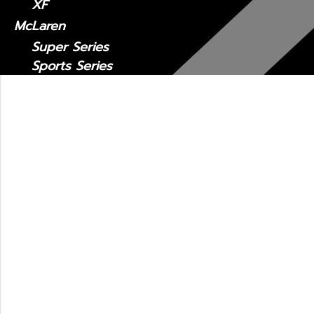
XF
McLaren
Super Series
Sports Series
Maserati
MC20
Levante
Quattroporte
Ghibli
รถมือสอง
Lexus CT
2011 - ปัจจุบัน
Lexus ES
Lexus ES2018-ปัจจุบัน
Lexus 2014-2018
Lexus GS