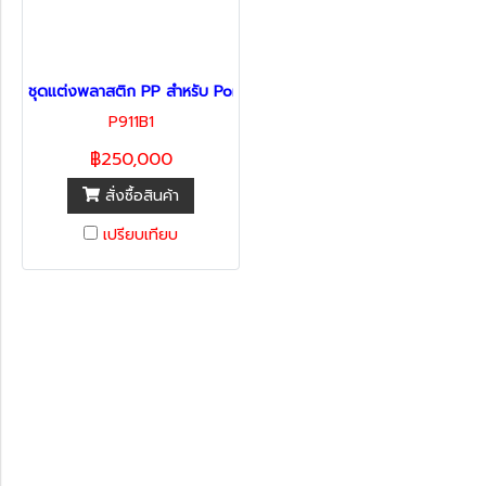
ชุดแต่งพลาสติก PP สำหรับ Porsche 911 (991.1 และ 991.2) อัปเกรดเป
P911B1
฿250,000
สั่งซื้อสินค้า
เปรียบเทียบ
หมวดหมู่สินค้า
รถพร้อมใช้
ทะเบียนสวย