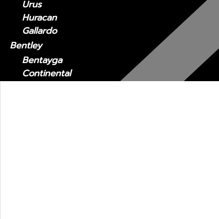
Urus
Huracan
Gallardo
Bentley
Bentayga
Continental
Flying Spur
GT
Mercedes-Benz
Porsche
910
911
Cayman
Boxster
Panamera
Macan