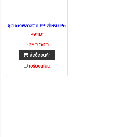
ชุดแต่งพลาสติก PP สำหรับ Porsche 911 (991.1 และ 991.2) อัปเกรดเป
P911B1
฿250,000
สั่งซื้อสินค้า
เปรียบเทียบ
หมวดหมู่สินค้า
รถพร้อมใช้
ทะเบียนสวย