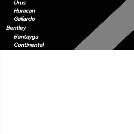
Urus
Huracan
Gallardo
Bentley
Bentayga
Continental
Flying Spur
GT
Mercedes-Benz
Porsche
910
911
Cayman
Boxster
Panamera
Macan