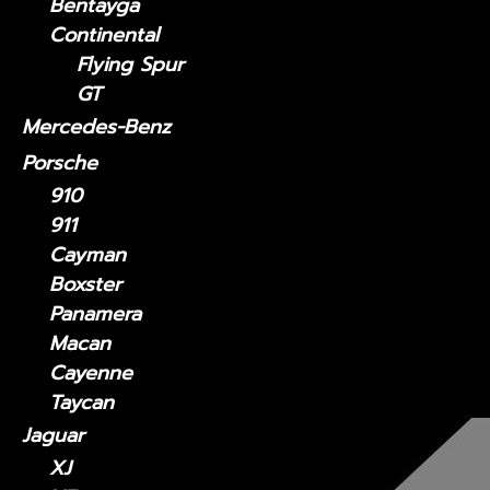
Bentayga
Continental
Flying Spur
GT
Mercedes-Benz
Porsche
910
911
Cayman
Boxster
Panamera
Macan
Cayenne
Taycan
Jaguar
XJ