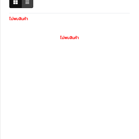
ไม่พบสินค้า
ไม่พบสินค้า
หมวดหมู่สินค้า
รถพร้อมใช้
ทะเบียนสวย
สินค้าทั้งหมด
ไดอะแกรมชุดแต่ง
ฟิล์มกรองแสงรถยนต์
แก็ดแจ็ตและอุปกรณ์ในรถ