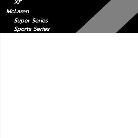
XF
McLaren
Super Series
Sports Series
Maserati
MC20
Levante
Quattroporte
Ghibli
รถมือสอง
Lexus CT
2011 - ปัจจุบัน
Lexus ES
Lexus ES2018-ปัจจุบัน
Lexus 2014-2018
Lexus GS