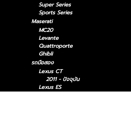
Super Series
Sports Series
Maserati
MC20
Levante
Quattroporte
Ghibli
รถมือสอง
Lexus CT
2011 - ปัจจุบัน
Lexus ES
Lexus ES2018-ปัจจุบัน
Lexus 2014-2018
Lexus GS
Lexus GS 2005-2011
Lexus GS 2012-2021