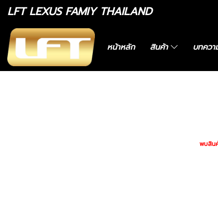
LFT LEXUS FAMIY THAILAND
หน้าหลัก
สินค้า
บทควา
หมวดหมู่สินค้า
หน้าแ
รถพร้อมใช้
ทะเบียนสวย
สินค้าทั้งหมด
พบสินค้
ไดอะแกรมชุดแต่ง
ฟิล์มกรองแสงรถยนต์
แก็ดแจ็ตและอุปกรณ์ในรถ
อะไหล่ทางเลือก