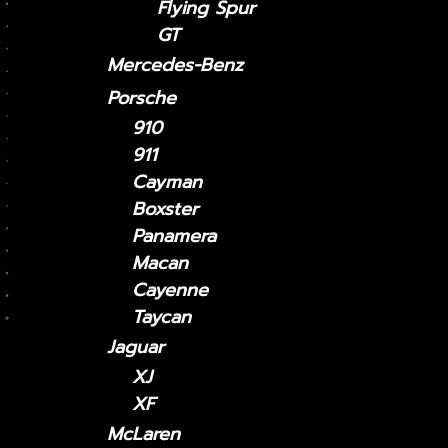
Flying Spur
GT
Mercedes-Benz
Porsche
910
911
Cayman
Boxster
Panamera
Macan
Cayenne
Taycan
Jaguar
XJ
XF
McLaren