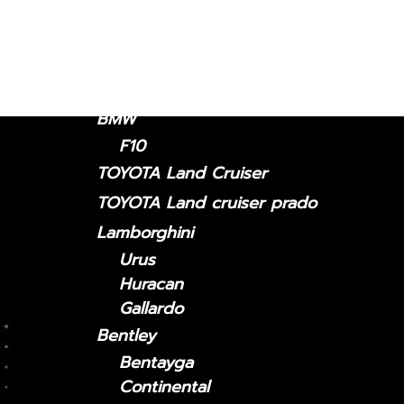
2019-ปัจจุบัน
Lexus GX
2024-ปัจจุบัน
2010-2023
BMW
F10
TOYOTA Land Cruiser
TOYOTA Land cruiser prado
Lamborghini
Urus
Huracan
Gallardo
Bentley
Bentayga
Continental