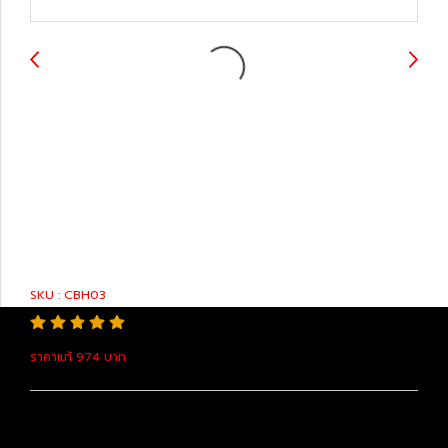
52128-33919
COVER, FR BUMPER
HOLE, LH L/PA
SKU : CBH03
ราคาแท้ 974 บาท