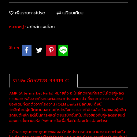
เพิ่มรายการโปรด
เปรียบเทียบ
อะไหล่ทางเลือก
หมวดหมู่ :
Share
รายละเอีย52128-33919 COVER, FR BUMPER HOLE, LH L/PAดสินค้า
AMP (Aftermarket Parts) หมายถึง อะไหล่ทดแทนที่ผลิตขึ้นโดยผู้ผลิต
ภายนอก หลังจากที่รถยนต์ออกจากโรงงานแล้ว ซึ่งแตกต่างจากอะไหล่
ของเดิมที่ติดตั้งจากโรงงาน (OEM parts) มีลักษณะดังนี้:
1.ผลิตโดยผู้ผลิตภายนอก: อะไหล่หลังการตลาดไม่ใช่ผลิตภัณฑ์ของผู้ผลิต
รถยนต์หลัก แต่เป็นการผลิตโดยบริษัทอื่นที่ไม่เกี่ยวข้องกับผู้ผลิตรถยนต์
ของเราสั่งตามรหัส Part เท่านั้นเพื่อที่จะไม่ต้องดัดแปลงตัวรถ
2.มีหลายคุณภาพ: คุณภาพของอะไหล่หลังการตลาดสามารถแตกต่างกัน