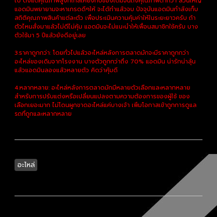
ไป ตั้งแต่คุณภาพสูงที่ใกล้เคียงกับของเดิมจนถึงคุณภาพต่ำกว่า ส่วนใหญ่
แอดมินพยายามจะหาเกรดดีๆให้ จะได้ทำแล้วจบ ปัจจุบันแอดมินกำลังเก็บ
สถิติคุณภาพสินค้าแต่ละตัว เพื่อประเมินความคุ้มค่าให้ในระยะยาวครับ ถ้า
ตัวไหนสั่งมาแล้วไม่ดีไม่คุ้ม แอดมินจะไม่แนะนำให้เพื่อนสมาชิกใช้ครับ บาง
ตัวใช้มา 5 ปีแล้วยังดีอยู่เลย
3.ราคาถูกกว่า: โดยทั่วไปแล้วอะไหล่หลังการตลาดมักจะมีราคาถูกกว่า
อะไหล่ของเดิมจากโรงงาน บางตัวถูกกว่าถึง 70% แอดมิน น่ารักน่าลุ้น
แล้วแอดมินลองแล้วหลายตัว คิดว่าคุ้มดี
4.หลากหลาย: อะไหล่หลังการตลาดมักมีหลายตัวเลือกและหลากหลาย
สำหรับการปรับแต่งหรือเปลี่ยนแปลงตามความต้องการของผู้ใช้ ของ
เลือกเยอะมาก ไม่โดนผูกขาดอะไหล่แค่บางเจ้า เพิ่มโอกาสเข้าถูกการดูแล
รถที่ถูกและหลากหลาย
อะไหล่