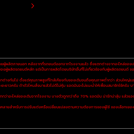
ยผู้ผลิตภายนอก หลังจากที่รถยนต์ออกจากโรงงานแล้ว ซึ่งแตกต่างจากอะไหล่ของเดิม
ผู้ผลิตรถยนต์หลัก แต่เป็นการผลิตโดยบริษัทอื่นที่ไม่เกี่ยวข้องกับผู้ผลิตรถยนต์ ของ
งกันไป ตั้งแต่คุณภาพสูงที่ใกล้เคียงกับของเดิมจนถึงคุณภาพต่ำกว่า ส่วนใหญ่แอ
ะยะยาวครับ ถ้าตัวไหนสั่งมาแล้วไม่ดีไม่คุ้ม แอดมินจะไม่แนะนำให้เพื่อนสมาชิกใช้ครับ บา
ูกกว่าอะไหล่ของเดิมจากโรงงาน บางตัวถูกกว่าถึง 70% แอดมิน น่ารักน่าลุ้น แล้วแอด
ลายสำหรับการปรับแต่งหรือเปลี่ยนแปลงตามความต้องการของผู้ใช้ ของเลือกเยอะมาก