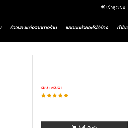
เข้าสู่ระบบ
ม
รีวิวของแต่งจากทางร้าน
แอดมินช่วยอะไรได้บ้าง
ทำไมถ
0-59145 Arm Assy , Suspension ,Upr RH
48610-59145 Ar
Suspension ,Up
SKU : ASU01
สั่งซื้อสินค้า