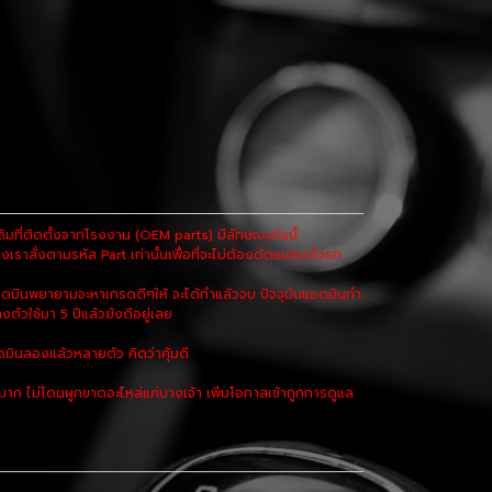
ที่ติดตั้งจากโรงงาน (OEM parts) มีลักษณะดังนี้:
เราสั่งตามรหัส Part เท่านั้นเพื่อที่จะไม่ต้องดัดแปลงตัวรถ
ดมินพยายามจะหาเกรดดีๆให้ จะได้ทำแล้วจบ ปัจจุบันแอดมินกำ
งตัวใช้มา 5 ปีแล้วยังดีอยู่เลย
มินลองแล้วหลายตัว คิดว่าคุ้มดี
 ไม่โดนผูกขาดอะไหล่แค่บางเจ้า เพิ่มโอกาสเข้าถูกการดูแล