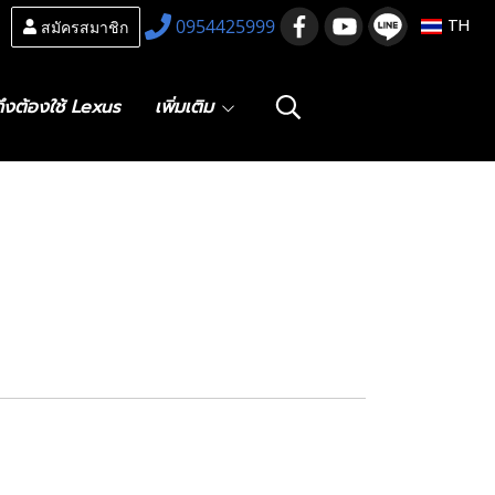
สมัครสมาชิก
0954425999
TH
ึงต้องใช้ Lexus
เพิ่มเติม
m Assy ,
r RH