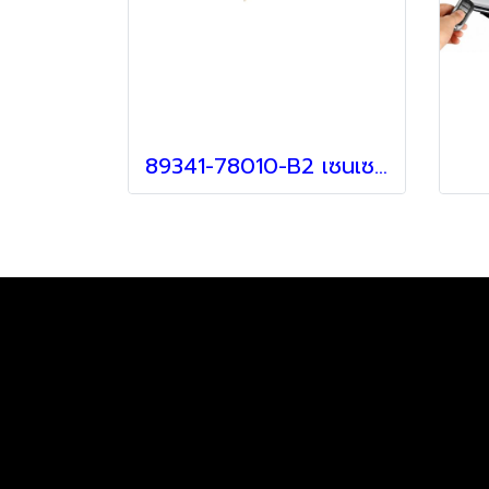
89341-78010-B2 เซนเซอร์กันชน สำหรับรถ Lexus