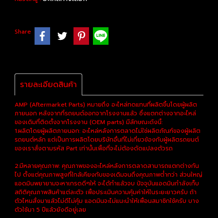
Share
รายละเอียดสินค้า
AMP (Aftermarket Parts) หมายถึง อะไหล่ทดแทนที่ผลิตขึ้นโดยผู้ผลิต
ภายนอก หลังจากที่รถยนต์ออกจากโรงงานแล้ว ซึ่งแตกต่างจากอะไหล่
ของเดิมที่ติดตั้งจากโรงงาน (OEM parts) มีลักษณะดังนี้:
1.ผลิตโดยผู้ผลิตภายนอก: อะไหล่หลังการตลาดไม่ใช่ผลิตภัณฑ์ของผู้ผลิต
รถยนต์หลัก แต่เป็นการผลิตโดยบริษัทอื่นที่ไม่เกี่ยวข้องกับผู้ผลิตรถยนต์
ของเราสั่งตามรหัส Part เท่านั้นเพื่อที่จะไม่ต้องดัดแปลงตัวรถ
2.มีหลายคุณภาพ: คุณภาพของอะไหล่หลังการตลาดสามารถแตกต่างกัน
ไป ตั้งแต่คุณภาพสูงที่ใกล้เคียงกับของเดิมจนถึงคุณภาพต่ำกว่า ส่วนใหญ่
แอดมินพยายามจะหาเกรดดีๆให้ จะได้ทำแล้วจบ ปัจจุบันแอดมินกำลังเก็บ
สถิติคุณภาพสินค้าแต่ละตัว เพื่อประเมินความคุ้มค่าให้ในระยะยาวครับ ถ้า
ตัวไหนสั่งมาแล้วไม่ดีไม่คุ้ม แอดมินจะไม่แนะนำให้เพื่อนสมาชิกใช้ครับ บาง
ตัวใช้มา 5 ปีแล้วยังดีอยู่เลย