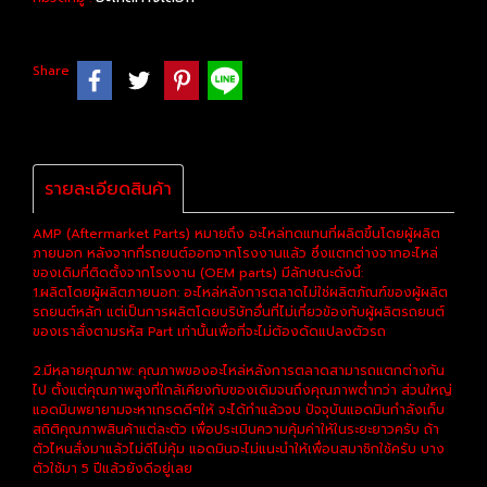
Share
รายละเอียดสินค้า
AMP (Aftermarket Parts) หมายถึง อะไหล่ทดแทนที่ผลิตขึ้นโดยผู้ผลิต
ภายนอก หลังจากที่รถยนต์ออกจากโรงงานแล้ว ซึ่งแตกต่างจากอะไหล่
ของเดิมที่ติดตั้งจากโรงงาน (OEM parts) มีลักษณะดังนี้:
1.ผลิตโดยผู้ผลิตภายนอก: อะไหล่หลังการตลาดไม่ใช่ผลิตภัณฑ์ของผู้ผลิต
รถยนต์หลัก แต่เป็นการผลิตโดยบริษัทอื่นที่ไม่เกี่ยวข้องกับผู้ผลิตรถยนต์
ของเราสั่งตามรหัส Part เท่านั้นเพื่อที่จะไม่ต้องดัดแปลงตัวรถ
2.มีหลายคุณภาพ: คุณภาพของอะไหล่หลังการตลาดสามารถแตกต่างกัน
ไป ตั้งแต่คุณภาพสูงที่ใกล้เคียงกับของเดิมจนถึงคุณภาพต่ำกว่า ส่วนใหญ่
แอดมินพยายามจะหาเกรดดีๆให้ จะได้ทำแล้วจบ ปัจจุบันแอดมินกำลังเก็บ
สถิติคุณภาพสินค้าแต่ละตัว เพื่อประเมินความคุ้มค่าให้ในระยะยาวครับ ถ้า
ตัวไหนสั่งมาแล้วไม่ดีไม่คุ้ม แอดมินจะไม่แนะนำให้เพื่อนสมาชิกใช้ครับ บาง
ตัวใช้มา 5 ปีแล้วยังดีอยู่เลย