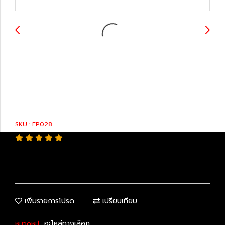
23221-0A040 : Fuel
Pump
SKU : FP028
เพิ่มรายการโปรด
เปรียบเทียบ
อะไหล่ทางเลือก
หมวดหมู่ :