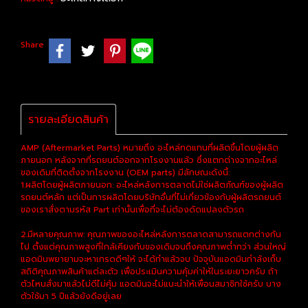
Share
รายละเอียดสินค้า
AMP (Aftermarket Parts) หมายถึง อะไหล่ทดแทนที่ผลิตขึ้นโดยผู้ผลิต
ภายนอก หลังจากที่รถยนต์ออกจากโรงงานแล้ว ซึ่งแตกต่างจากอะไหล่
ของเดิมที่ติดตั้งจากโรงงาน (OEM parts) มีลักษณะดังนี้:
1.ผลิตโดยผู้ผลิตภายนอก: อะไหล่หลังการตลาดไม่ใช่ผลิตภัณฑ์ของผู้ผลิต
รถยนต์หลัก แต่เป็นการผลิตโดยบริษัทอื่นที่ไม่เกี่ยวข้องกับผู้ผลิตรถยนต์
ของเราสั่งตามรหัส Part เท่านั้นเพื่อที่จะไม่ต้องดัดแปลงตัวรถ
2.มีหลายคุณภาพ: คุณภาพของอะไหล่หลังการตลาดสามารถแตกต่างกัน
ไป ตั้งแต่คุณภาพสูงที่ใกล้เคียงกับของเดิมจนถึงคุณภาพต่ำกว่า ส่วนใหญ่
แอดมินพยายามจะหาเกรดดีๆให้ จะได้ทำแล้วจบ ปัจจุบันแอดมินกำลังเก็บ
สถิติคุณภาพสินค้าแต่ละตัว เพื่อประเมินความคุ้มค่าให้ในระยะยาวครับ ถ้า
ตัวไหนสั่งมาแล้วไม่ดีไม่คุ้ม แอดมินจะไม่แนะนำให้เพื่อนสมาชิกใช้ครับ บาง
ตัวใช้มา 5 ปีแล้วยังดีอยู่เลย