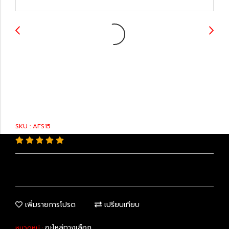
89467-30010 : Air-
Fuel sensor
SKU : AFS15
เพิ่มรายการโปรด
เปรียบเทียบ
อะไหล่ทางเลือก
หมวดหมู่ :