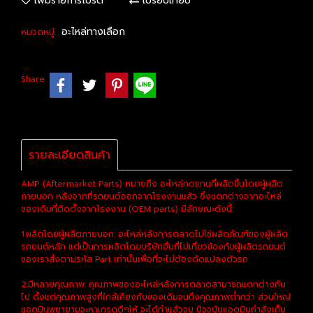
เพิ่มรายการโปรด
เปรียบเทียบ
อะไหล่ทางเลือก
หมวดหมู่ :
Share
รายละเอียดสินค้า
AMP (Aftermarket Parts) หมายถึง อะไหล่ทดแทนที่ผลิตขึ้นโดยผู้ผลิต
ภายนอก หลังจากที่รถยนต์ออกจากโรงงานแล้ว ซึ่งแตกต่างจากอะไหล่
ของเดิมที่ติดตั้งจากโรงงาน (OEM parts) มีลักษณะดังนี้:
1.ผลิตโดยผู้ผลิตภายนอก: อะไหล่หลังการตลาดไม่ใช่ผลิตภัณฑ์ของผู้ผลิต
รถยนต์หลัก แต่เป็นการผลิตโดยบริษัทอื่นที่ไม่เกี่ยวข้องกับผู้ผลิตรถยนต์
ของเราสั่งตามรหัส Part เท่านั้นเพื่อที่จะไม่ต้องดัดแปลงตัวรถ
2.มีหลายคุณภาพ: คุณภาพของอะไหล่หลังการตลาดสามารถแตกต่างกัน
ไป ตั้งแต่คุณภาพสูงที่ใกล้เคียงกับของเดิมจนถึงคุณภาพต่ำกว่า ส่วนใหญ่
แอดมินพยายามจะหาเกรดดีๆให้ จะได้ทำแล้วจบ ปัจจุบันแอดมินกำลังเก็บ