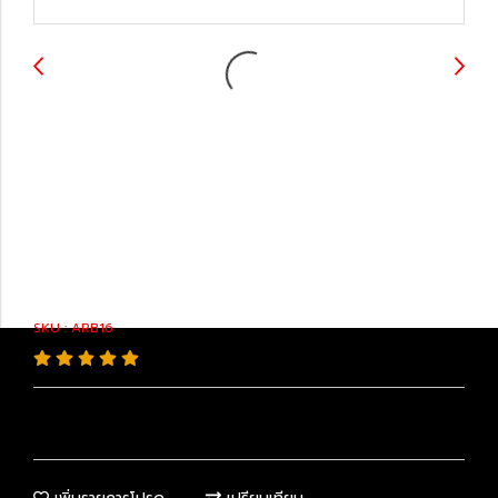
42304-33020 :
Automotive Rubber
Parts
SKU : ARB16