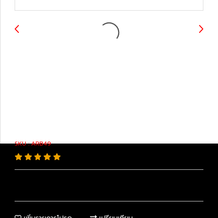
48780-33030 :
Automotive Rubber
Parts
SKU : ARB49