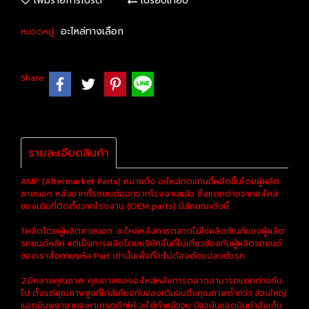
เพิ่มรายการโปรด
เปรียบเทียบ
อะไหล่ทางเลือก
หมวดหมู่ :
Share
รายละเอียดสินค้า
AMP (Aftermarket Parts) หมายถึง อะไหล่ทดแทนที่ผลิตขึ้นโดยผู้ผลิต
ภายนอก หลังจากที่รถยนต์ออกจากโรงงานแล้ว ซึ่งแตกต่างจากอะไหล่
ของเดิมที่ติดตั้งจากโรงงาน (OEM parts) มีลักษณะดังนี้:
1.ผลิตโดยผู้ผลิตภายนอก: อะไหล่หลังการตลาดไม่ใช่ผลิตภัณฑ์ของผู้ผลิต
รถยนต์หลัก แต่เป็นการผลิตโดยบริษัทอื่นที่ไม่เกี่ยวข้องกับผู้ผลิตรถยนต์
ของเราสั่งตามรหัส Part เท่านั้นเพื่อที่จะไม่ต้องดัดแปลงตัวรถ
2.มีหลายคุณภาพ: คุณภาพของอะไหล่หลังการตลาดสามารถแตกต่างกัน
ไป ตั้งแต่คุณภาพสูงที่ใกล้เคียงกับของเดิมจนถึงคุณภาพต่ำกว่า ส่วนใหญ่
แอดมินพยายามจะหาเกรดดีๆให้ จะได้ทำแล้วจบ ปัจจุบันแอดมินกำลังเก็บ