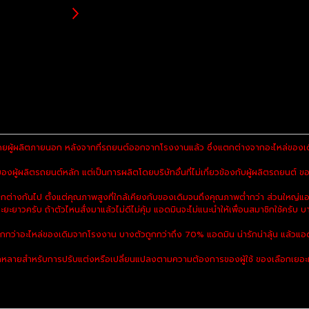
ยผู้ผลิตภายนอก หลังจากที่รถยนต์ออกจากโรงงานแล้ว ซึ่งแตกต่างจากอะไหล่ของเดิม
ผู้ผลิตรถยนต์หลัก แต่เป็นการผลิตโดยบริษัทอื่นที่ไม่เกี่ยวข้องกับผู้ผลิตรถยนต์ ของ
งกันไป ตั้งแต่คุณภาพสูงที่ใกล้เคียงกับของเดิมจนถึงคุณภาพต่ำกว่า ส่วนใหญ่แอ
ะยะยาวครับ ถ้าตัวไหนสั่งมาแล้วไม่ดีไม่คุ้ม แอดมินจะไม่แนะนำให้เพื่อนสมาชิกใช้ครับ บา
ูกกว่าอะไหล่ของเดิมจากโรงงาน บางตัวถูกกว่าถึง 70% แอดมิน น่ารักน่าลุ้น แล้วแอด
ลายสำหรับการปรับแต่งหรือเปลี่ยนแปลงตามความต้องการของผู้ใช้ ของเลือกเยอะมาก