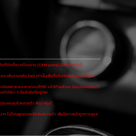
ที่ติดตั้งจากโรงงาน (OEM parts) มีลักษณะดังนี้:
เราสั่งตามรหัส Part เท่านั้นเพื่อที่จะไม่ต้องดัดแปลงตัวรถ
ดมินพยายามจะหาเกรดดีๆให้ จะได้ทำแล้วจบ ปัจจุบันแอดมินกำ
งตัวใช้มา 5 ปีแล้วยังดีอยู่เลย
มินลองแล้วหลายตัว คิดว่าคุ้มดี
 ไม่โดนผูกขาดอะไหล่แค่บางเจ้า เพิ่มโอกาสเข้าถูกการดูแล