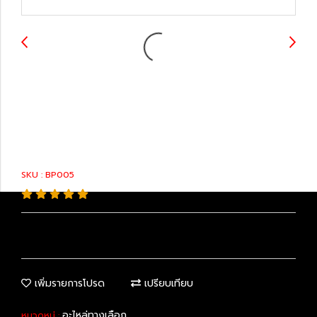
04465-48160 :
Brake Pads
SKU : BP005
เพิ่มรายการโปรด
เปรียบเทียบ
อะไหล่ทางเลือก
หมวดหมู่ :