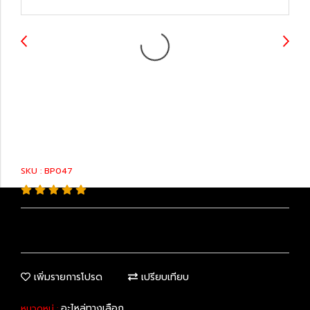
04465-0W070 :
Brake Pads
SKU : BP047
เพิ่มรายการโปรด
เปรียบเทียบ
อะไหล่ทางเลือก
หมวดหมู่ :