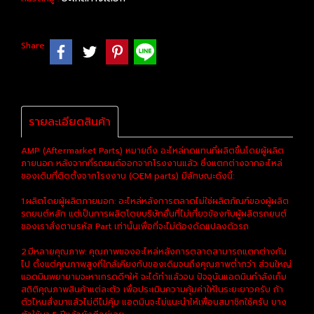
Share
รายละเอียดสินค้า
AMP (Aftermarket Parts) หมายถึง อะไหล่ทดแทนที่ผลิตขึ้นโดยผู้ผลิต
ภายนอก หลังจากที่รถยนต์ออกจากโรงงานแล้ว ซึ่งแตกต่างจากอะไหล่
ของเดิมที่ติดตั้งจากโรงงาน (OEM parts) มีลักษณะดังนี้:
1.ผลิตโดยผู้ผลิตภายนอก: อะไหล่หลังการตลาดไม่ใช่ผลิตภัณฑ์ของผู้ผลิต
รถยนต์หลัก แต่เป็นการผลิตโดยบริษัทอื่นที่ไม่เกี่ยวข้องกับผู้ผลิตรถยนต์
ของเราสั่งตามรหัส Part เท่านั้นเพื่อที่จะไม่ต้องดัดแปลงตัวรถ
2.มีหลายคุณภาพ: คุณภาพของอะไหล่หลังการตลาดสามารถแตกต่างกัน
ไป ตั้งแต่คุณภาพสูงที่ใกล้เคียงกับของเดิมจนถึงคุณภาพต่ำกว่า ส่วนใหญ่
แอดมินพยายามจะหาเกรดดีๆให้ จะได้ทำแล้วจบ ปัจจุบันแอดมินกำลังเก็บ
สถิติคุณภาพสินค้าแต่ละตัว เพื่อประเมินความคุ้มค่าให้ในระยะยาวครับ ถ้า
ตัวไหนสั่งมาแล้วไม่ดีไม่คุ้ม แอดมินจะไม่แนะนำให้เพื่อนสมาชิกใช้ครับ บาง