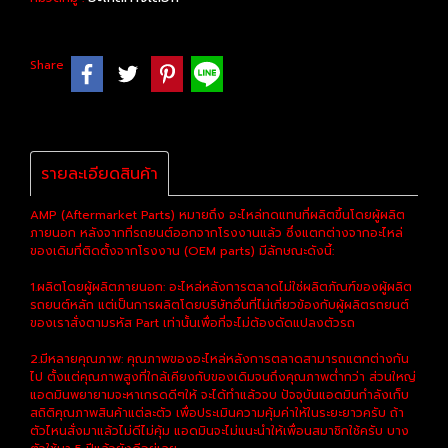
Share
รายละเอียดสินค้า
AMP (Aftermarket Parts) หมายถึง อะไหล่ทดแทนที่ผลิตขึ้นโดยผู้ผลิต
ภายนอก หลังจากที่รถยนต์ออกจากโรงงานแล้ว ซึ่งแตกต่างจากอะไหล่
ของเดิมที่ติดตั้งจากโรงงาน (OEM parts) มีลักษณะดังนี้:
1.ผลิตโดยผู้ผลิตภายนอก: อะไหล่หลังการตลาดไม่ใช่ผลิตภัณฑ์ของผู้ผลิต
รถยนต์หลัก แต่เป็นการผลิตโดยบริษัทอื่นที่ไม่เกี่ยวข้องกับผู้ผลิตรถยนต์
ของเราสั่งตามรหัส Part เท่านั้นเพื่อที่จะไม่ต้องดัดแปลงตัวรถ
2.มีหลายคุณภาพ: คุณภาพของอะไหล่หลังการตลาดสามารถแตกต่างกัน
ไป ตั้งแต่คุณภาพสูงที่ใกล้เคียงกับของเดิมจนถึงคุณภาพต่ำกว่า ส่วนใหญ่
แอดมินพยายามจะหาเกรดดีๆให้ จะได้ทำแล้วจบ ปัจจุบันแอดมินกำลังเก็บ
สถิติคุณภาพสินค้าแต่ละตัว เพื่อประเมินความคุ้มค่าให้ในระยะยาวครับ ถ้า
ตัวไหนสั่งมาแล้วไม่ดีไม่คุ้ม แอดมินจะไม่แนะนำให้เพื่อนสมาชิกใช้ครับ บาง