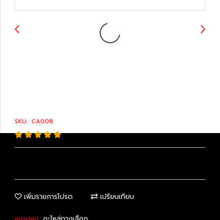
48069-48070 :
Control Arm
SKU : CA008
เพิ่มรายการโปรด
เปรียบเทียบ
อะไหล่ทางเลือก
หมวดหมู่ :