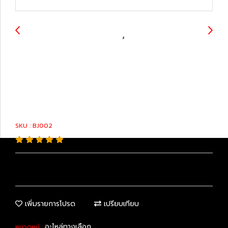
43330-49125 : Ball
Joint
SKU : BJ002
เพิ่มรายการโปรด
เปรียบเทียบ
อะไหล่ทางเลือก
หมวดหมู่ :