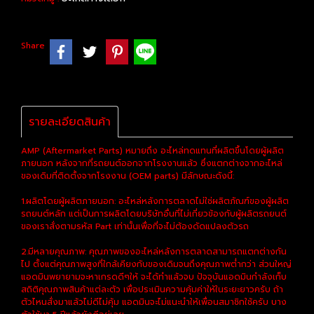
Share
รายละเอียดสินค้า
AMP (Aftermarket Parts) หมายถึง อะไหล่ทดแทนที่ผลิตขึ้นโดยผู้ผลิต
ภายนอก หลังจากที่รถยนต์ออกจากโรงงานแล้ว ซึ่งแตกต่างจากอะไหล่
ของเดิมที่ติดตั้งจากโรงงาน (OEM parts) มีลักษณะดังนี้:
1.ผลิตโดยผู้ผลิตภายนอก: อะไหล่หลังการตลาดไม่ใช่ผลิตภัณฑ์ของผู้ผลิต
รถยนต์หลัก แต่เป็นการผลิตโดยบริษัทอื่นที่ไม่เกี่ยวข้องกับผู้ผลิตรถยนต์
ของเราสั่งตามรหัส Part เท่านั้นเพื่อที่จะไม่ต้องดัดแปลงตัวรถ
2.มีหลายคุณภาพ: คุณภาพของอะไหล่หลังการตลาดสามารถแตกต่างกัน
ไป ตั้งแต่คุณภาพสูงที่ใกล้เคียงกับของเดิมจนถึงคุณภาพต่ำกว่า ส่วนใหญ่
แอดมินพยายามจะหาเกรดดีๆให้ จะได้ทำแล้วจบ ปัจจุบันแอดมินกำลังเก็บ
สถิติคุณภาพสินค้าแต่ละตัว เพื่อประเมินความคุ้มค่าให้ในระยะยาวครับ ถ้า
ตัวไหนสั่งมาแล้วไม่ดีไม่คุ้ม แอดมินจะไม่แนะนำให้เพื่อนสมาชิกใช้ครับ บาง