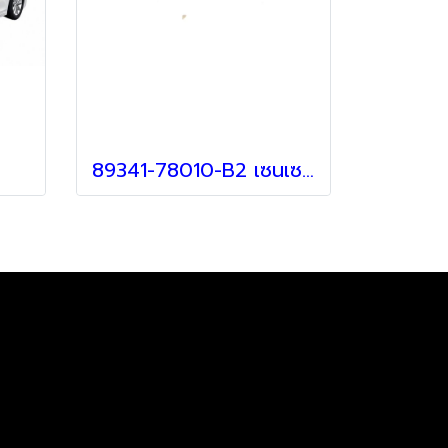
89341-78010-B2 เซนเซอร์กันชน สำหรับรถ Lexus