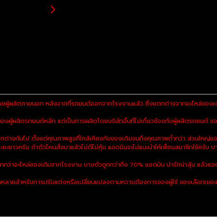
ยผู้ผลิตภายนอก หลังจากที่รถยนต์ออกจากโรงงานแล้ว ซึ่งแตกต่างจากอะไหล่ของเดิม
ผู้ผลิตรถยนต์หลัก แต่เป็นการผลิตโดยบริษัทอื่นที่ไม่เกี่ยวข้องกับผู้ผลิตรถยนต์ ของ
งกันไป ตั้งแต่คุณภาพสูงที่ใกล้เคียงกับของเดิมจนถึงคุณภาพต่ำกว่า ส่วนใหญ่แอ
ะยะยาวครับ ถ้าตัวไหนสั่งมาแล้วไม่ดีไม่คุ้ม แอดมินจะไม่แนะนำให้เพื่อนสมาชิกใช้ครับ บา
ูกกว่าอะไหล่ของเดิมจากโรงงาน บางตัวถูกกว่าถึง 70% แอดมิน น่ารักน่าลุ้น แล้วแอด
ลายสำหรับการปรับแต่งหรือเปลี่ยนแปลงตามความต้องการของผู้ใช้ ของเลือกเยอะมาก