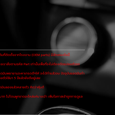
ที่ติดตั้งจากโรงงาน (OEM parts) มีลักษณะดังนี้:
เราสั่งตามรหัส Part เท่านั้นเพื่อที่จะไม่ต้องดัดแปลงตัวรถ
ดมินพยายามจะหาเกรดดีๆให้ จะได้ทำแล้วจบ ปัจจุบันแอดมินกำ
งตัวใช้มา 5 ปีแล้วยังดีอยู่เลย
มินลองแล้วหลายตัว คิดว่าคุ้มดี
 ไม่โดนผูกขาดอะไหล่แค่บางเจ้า เพิ่มโอกาสเข้าถูกการดูแล