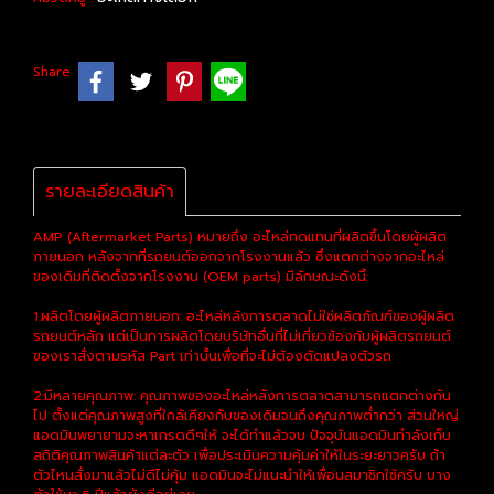
Share
รายละเอียดสินค้า
AMP (Aftermarket Parts) หมายถึง อะไหล่ทดแทนที่ผลิตขึ้นโดยผู้ผลิต
ภายนอก หลังจากที่รถยนต์ออกจากโรงงานแล้ว ซึ่งแตกต่างจากอะไหล่
ของเดิมที่ติดตั้งจากโรงงาน (OEM parts) มีลักษณะดังนี้:
1.ผลิตโดยผู้ผลิตภายนอก: อะไหล่หลังการตลาดไม่ใช่ผลิตภัณฑ์ของผู้ผลิต
รถยนต์หลัก แต่เป็นการผลิตโดยบริษัทอื่นที่ไม่เกี่ยวข้องกับผู้ผลิตรถยนต์
ของเราสั่งตามรหัส Part เท่านั้นเพื่อที่จะไม่ต้องดัดแปลงตัวรถ
2.มีหลายคุณภาพ: คุณภาพของอะไหล่หลังการตลาดสามารถแตกต่างกัน
ไป ตั้งแต่คุณภาพสูงที่ใกล้เคียงกับของเดิมจนถึงคุณภาพต่ำกว่า ส่วนใหญ่
แอดมินพยายามจะหาเกรดดีๆให้ จะได้ทำแล้วจบ ปัจจุบันแอดมินกำลังเก็บ
สถิติคุณภาพสินค้าแต่ละตัว เพื่อประเมินความคุ้มค่าให้ในระยะยาวครับ ถ้า
ตัวไหนสั่งมาแล้วไม่ดีไม่คุ้ม แอดมินจะไม่แนะนำให้เพื่อนสมาชิกใช้ครับ บาง