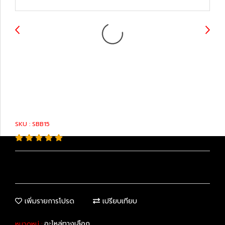
48815-78031 : Sway
Bar Bushing
SKU : SBB15
เพิ่มรายการโปรด
เปรียบเทียบ
อะไหล่ทางเลือก
หมวดหมู่ :