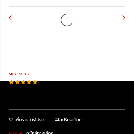
48815-75020 : Sway
Bar Bushing
SKU : SBB17
เพิ่มรายการโปรด
เปรียบเทียบ
อะไหล่ทางเลือก
หมวดหมู่ :