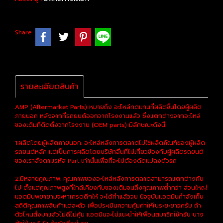
Share
รายละเอียดสินค้า
AMP (Aftermarket Parts) หมายถึง อะไหล่ทดแทนที่ผลิตขึ้นโดยผู้ผลิต
ภายนอก หลังจากที่รถยนต์ออกจากโรงงานแล้ว ซึ่งแตกต่างจากอะไหล่
ของเดิมที่ติดตั้งจากโรงงาน (OEM parts) มีลักษณะดังนี้:
1.ผลิตโดยผู้ผลิตภายนอก: อะไหล่หลังการตลาดไม่ใช่ผลิตภัณฑ์ของผู้ผลิต
รถยนต์หลัก แต่เป็นการผลิตโดยบริษัทอื่นที่ไม่เกี่ยวข้องกับผู้ผลิตรถยนต์
ของเราสั่งตามรหัส Part เท่านั้นเพื่อที่จะไม่ต้องดัดแปลงตัวรถ
2.มีหลายคุณภาพ: คุณภาพของอะไหล่หลังการตลาดสามารถแตกต่างกัน
ไป ตั้งแต่คุณภาพสูงที่ใกล้เคียงกับของเดิมจนถึงคุณภาพต่ำกว่า ส่วนใหญ่
แอดมินพยายามจะหาเกรดดีๆให้ จะได้ทำแล้วจบ ปัจจุบันแอดมินกำลังเก็บ
สถิติคุณภาพสินค้าแต่ละตัว เพื่อประเมินความคุ้มค่าให้ในระยะยาวครับ ถ้า
ตัวไหนสั่งมาแล้วไม่ดีไม่คุ้ม แอดมินจะไม่แนะนำให้เพื่อนสมาชิกใช้ครับ บาง