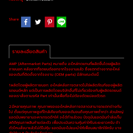
Share
รายละเอียดสินค้า
AMP (Aftermarket Parts) หมายถึง อะไหล่ทดแทนที่ผลิตขึ้นโดยผู้ผลิต
ภายนอก หลังจากที่รถยนต์ออกจากโรงงานแล้ว ซึ่งแตกต่างจากอะไหล่
ของเดิมที่ติดตั้งจากโรงงาน (OEM parts) มีลักษณะดังนี้:
1.ผลิตโดยผู้ผลิตภายนอก: อะไหล่หลังการตลาดไม่ใช่ผลิตภัณฑ์ของผู้ผลิต
รถยนต์หลัก แต่เป็นการผลิตโดยบริษัทอื่นที่ไม่เกี่ยวข้องกับผู้ผลิตรถยนต์
ของเราสั่งตามรหัส Part เท่านั้นเพื่อที่จะไม่ต้องดัดแปลงตัวรถ
2.มีหลายคุณภาพ: คุณภาพของอะไหล่หลังการตลาดสามารถแตกต่างกัน
ไป ตั้งแต่คุณภาพสูงที่ใกล้เคียงกับของเดิมจนถึงคุณภาพต่ำกว่า ส่วนใหญ่
แอดมินพยายามจะหาเกรดดีๆให้ จะได้ทำแล้วจบ ปัจจุบันแอดมินกำลังเก็บ
สถิติคุณภาพสินค้าแต่ละตัว เพื่อประเมินความคุ้มค่าให้ในระยะยาวครับ ถ้า
ตัวไหนสั่งมาแล้วไม่ดีไม่คุ้ม แอดมินจะไม่แนะนำให้เพื่อนสมาชิกใช้ครับ บาง