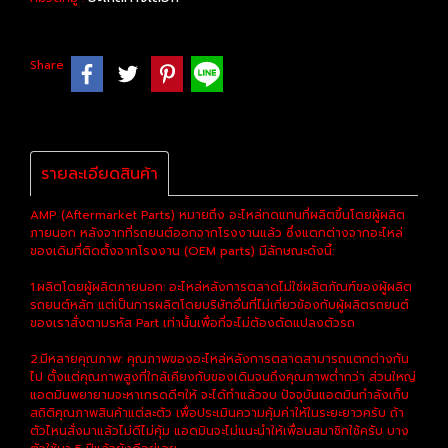
Share
รายละเอียดสินค้า
AMP (Aftermarket Parts) หมายถึง อะไหล่ทดแทนที่ผลิตขึ้นโดยผู้ผลิต
ภายนอก หลังจากที่รถยนต์ออกจากโรงงานแล้ว ซึ่งแตกต่างจากอะไหล่
ของเดิมที่ติดตั้งจากโรงงาน (OEM parts) มีลักษณะดังนี้:
1.ผลิตโดยผู้ผลิตภายนอก: อะไหล่หลังการตลาดไม่ใช่ผลิตภัณฑ์ของผู้ผลิต
รถยนต์หลัก แต่เป็นการผลิตโดยบริษัทอื่นที่ไม่เกี่ยวข้องกับผู้ผลิตรถยนต์
ของเราสั่งตามรหัส Part เท่านั้นเพื่อที่จะไม่ต้องดัดแปลงตัวรถ
2.มีหลายคุณภาพ: คุณภาพของอะไหล่หลังการตลาดสามารถแตกต่างกัน
ไป ตั้งแต่คุณภาพสูงที่ใกล้เคียงกับของเดิมจนถึงคุณภาพต่ำกว่า ส่วนใหญ่
แอดมินพยายามจะหาเกรดดีๆให้ จะได้ทำแล้วจบ ปัจจุบันแอดมินกำลังเก็บ
สถิติคุณภาพสินค้าแต่ละตัว เพื่อประเมินความคุ้มค่าให้ในระยะยาวครับ ถ้า
ตัวไหนสั่งมาแล้วไม่ดีไม่คุ้ม แอดมินจะไม่แนะนำให้เพื่อนสมาชิกใช้ครับ บาง