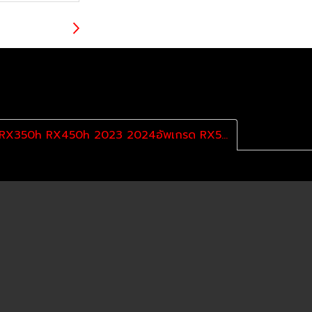
รายละเอียดสินค้าชุดบอดี้รถสำหรับ Lexus RX RX350h RX450h 2023 2024อัพเกรด RX500h ดัดแปลง F-Sport กันชนหน้าสปอยเลอร์หลังสปอยเลอร์หลัง