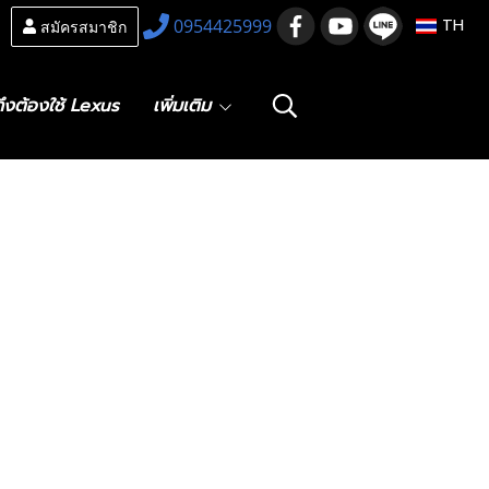
สมัครสมาชิก
0954425999
TH
ึงต้องใช้ Lexus
เพิ่มเติม
งสปอยเลอร์หลัง
บ Lexus RX
h 2023 202
h ดัดแปลง F-
สปอยเลอร์หลังส