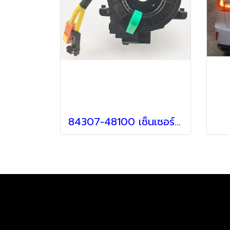
84307-48100 เซ็นเซอร์คอพวงมาลัย สำหรับ Lexus RX270 RX350 RX450h