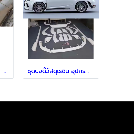
ไฟหน้าตัวท๊อป Original สำหรับ Lexus RX200T ปี 2016 - ปัจจุบัน
ชุดบอดี้วัสดุเรซิน อุปกรณ์แต่งขอบ ขอบด้านหน้าแบบดิฟฟิวเซอร์ขอบข้างแต่งขอบล้อ สำหรับ Lexus RX