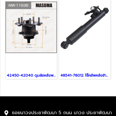
42450-42040 ดุมล้อหลังพร้อมลูกปืนข้างขวา สำหรับ NX300H
48541-78012 โช๊คอัพหลังซ้าย สำหรับ NX300 NX200T 2014
ซอยนาวงประชาพัฒนา 5 ถนน นาวง ประชาพัฒนา