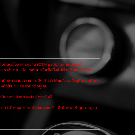
ที่ติดตั้งจากโรงงาน (OEM parts) มีลักษณะดังนี้:
เราสั่งตามรหัส Part เท่านั้นเพื่อที่จะไม่ต้องดัดแปลงตัวรถ
ดมินพยายามจะหาเกรดดีๆให้ จะได้ทำแล้วจบ ปัจจุบันแอดมินกำ
งตัวใช้มา 5 ปีแล้วยังดีอยู่เลย
มินลองแล้วหลายตัว คิดว่าคุ้มดี
 ไม่โดนผูกขาดอะไหล่แค่บางเจ้า เพิ่มโอกาสเข้าถูกการดูแล