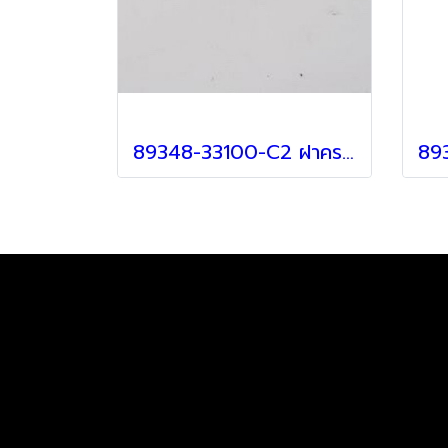
89348-33100-C2 ฝาครอบเซ็นเซอร์ สำหรับ Lexus