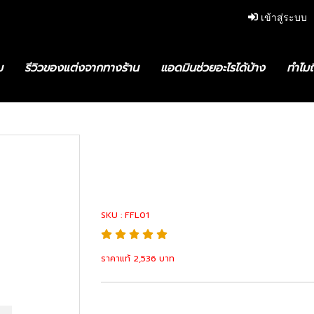
เข้าสู่ระบบ
ม
รีวิวของแต่งจากทางร้าน
แอดมินช่วยอะไรได้บ้าง
ทำไมถ
0-0W040 ไฟตัดหมอกทั้งชุดซ้าย
81220-0W040 ไฟ
ซ้าย
SKU : FFL01
ราคาแท้ 2,536 บาท