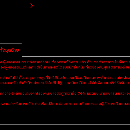
้งชุดซ้าย
ยผู้ผลิตภายนอก หลังจากที่รถยนต์ออกจากโรงงานแล้ว ซึ่งแตกต่างจากอะไหล่ของเดิม
ผู้ผลิตรถยนต์หลัก แต่เป็นการผลิตโดยบริษัทอื่นที่ไม่เกี่ยวข้องกับผู้ผลิตรถยนต์ ของ
งกันไป ตั้งแต่คุณภาพสูงที่ใกล้เคียงกับของเดิมจนถึงคุณภาพต่ำกว่า ส่วนใหญ่แอ
ะยะยาวครับ ถ้าตัวไหนสั่งมาแล้วไม่ดีไม่คุ้ม แอดมินจะไม่แนะนำให้เพื่อนสมาชิกใช้ครับ บา
ูกกว่าอะไหล่ของเดิมจากโรงงาน บางตัวถูกกว่าถึง 70% แอดมิน น่ารักน่าลุ้น แล้วแอด
ลายสำหรับการปรับแต่งหรือเปลี่ยนแปลงตามความต้องการของผู้ใช้ ของเลือกเยอะมาก