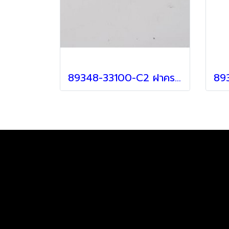
89348-33100-C2 ฝาครอบเซ็นเซอร์ สำหรับ Lexus