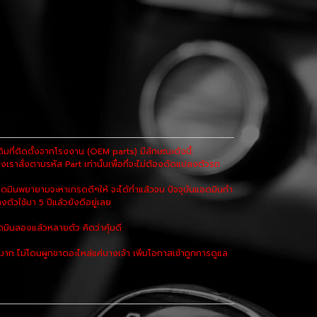
ที่ติดตั้งจากโรงงาน (OEM parts) มีลักษณะดังนี้:
เราสั่งตามรหัส Part เท่านั้นเพื่อที่จะไม่ต้องดัดแปลงตัวรถ
ดมินพยายามจะหาเกรดดีๆให้ จะได้ทำแล้วจบ ปัจจุบันแอดมินกำ
งตัวใช้มา 5 ปีแล้วยังดีอยู่เลย
มินลองแล้วหลายตัว คิดว่าคุ้มดี
 ไม่โดนผูกขาดอะไหล่แค่บางเจ้า เพิ่มโอกาสเข้าถูกการดูแล