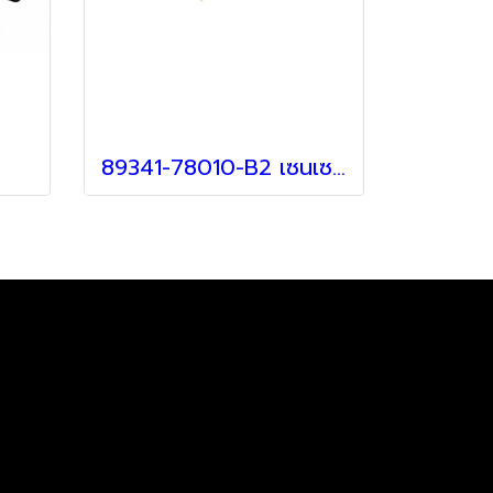
89341-78010-B2 เซนเซอร์กันชน สำหรับรถ Lexus