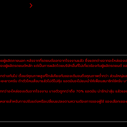
ยผู้ผลิตภายนอก หลังจากที่รถยนต์ออกจากโรงงานแล้ว ซึ่งแตกต่างจากอะไหล่ของเดิม
ผู้ผลิตรถยนต์หลัก แต่เป็นการผลิตโดยบริษัทอื่นที่ไม่เกี่ยวข้องกับผู้ผลิตรถยนต์ ของ
งกันไป ตั้งแต่คุณภาพสูงที่ใกล้เคียงกับของเดิมจนถึงคุณภาพต่ำกว่า ส่วนใหญ่แอ
ะยะยาวครับ ถ้าตัวไหนสั่งมาแล้วไม่ดีไม่คุ้ม แอดมินจะไม่แนะนำให้เพื่อนสมาชิกใช้ครับ บา
ูกกว่าอะไหล่ของเดิมจากโรงงาน บางตัวถูกกว่าถึง 70% แอดมิน น่ารักน่าลุ้น แล้วแอด
ลายสำหรับการปรับแต่งหรือเปลี่ยนแปลงตามความต้องการของผู้ใช้ ของเลือกเยอะมาก