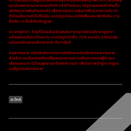
ไป ตั้งแต่คุณภาพสูงที่ใกล้เคียงกับของเดิมจนถึงคุณภาพต่ำกว่า ส่วนใหญ่
แอดมินพยายามจะหาเกรดดีๆให้ จะได้ทำแล้วจบ ปัจจุบันแอดมินกำลังเก็บ
สถิติคุณภาพสินค้าแต่ละตัว เพื่อประเมินความคุ้มค่าให้ในระยะยาวครับ ถ้า
ตัวไหนสั่งมาแล้วไม่ดีไม่คุ้ม แอดมินจะไม่แนะนำให้เพื่อนสมาชิกใช้ครับ บาง
ตัวใช้มา 5 ปีแล้วยังดีอยู่เลย
3.ราคาถูกกว่า: โดยทั่วไปแล้วอะไหล่หลังการตลาดมักจะมีราคาถูกกว่า
อะไหล่ของเดิมจากโรงงาน บางตัวถูกกว่าถึง 70% แอดมิน น่ารักน่าลุ้น
แล้วแอดมินลองแล้วหลายตัว คิดว่าคุ้มดี
4.หลากหลาย: อะไหล่หลังการตลาดมักมีหลายตัวเลือกและหลากหลาย
สำหรับการปรับแต่งหรือเปลี่ยนแปลงตามความต้องการของผู้ใช้ ของ
เลือกเยอะมาก ไม่โดนผูกขาดอะไหล่แค่บางเจ้า เพิ่มโอกาสเข้าถูกการดูแล
รถที่ถูกและหลากหลาย
อะไหล่