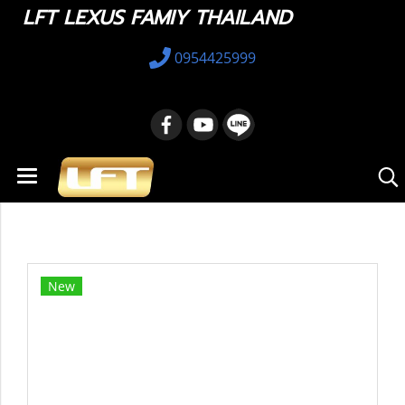
LFT LEXUS FAMIY THAILAND
0954425999
หน้าแรก
สินค้าทั้งหมด
อะไหล่ทางเลือก
53420-76030 บานพับฝากระโปรงหน้าซ้าย
New