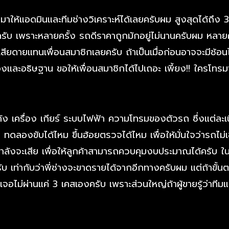
ายมาให้แอดมินและทีมช่างวิเคราะห์ได้เลยครับผม สูงสุดได้ถึง 3
ครับ เพราะหลายครั้ง รถดีราคาถูกมักอยู่ไม่นานครับผม หลายค
ียดายแทนเพื่อนสมาชิกเลยครับ ถ้าเป็นเมื่อก่อนอาจจะมีช้อนไว้
และอธิษฐาน ขอให้เพื่อนสมาชิกได้ไปเถอะ เพี้ยง!! ใครโทรม
ครื่อง เกียร์ ระบบไฟฟ้า ความโทรมของตัวรถ ซึ่งแต่ละเนื้อง
ทดลองขับได้ไหม ขึ้นฮ้อยตรวจได้ไหม เพื่อให้มั่นใจว่ารถไม่เข
อกำลังจะเสีย เพื่อให้ลูกค้าสามารถควบคุมงบประมาณได้ครับ ใ
บ เท่ากับว่าพี่ช่างจะขาดรายได้จากอีกทางครับผม แต่ถ้าขั้นต
ยเจอไม่ผ่านแค่ 3 เคสเองครับ เพราะส่วนใหญ่ถ้าผู้ขายรู้ว่