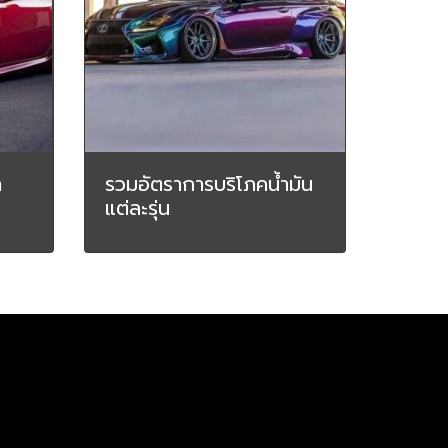
า
รวมอัตราการบริโภคน้ำมัน
แต่ละรุ่น