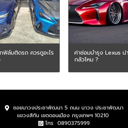
อกฟิล์มติดรถ ควรดูอะไร
ค่าซ่อมบำรุง Lexus น่
ง
กลัวไหม ?
ซอยนาวงประชาพัฒนา 5 ถนน นาวง ประชาพัฒนา
แขวงสีกัน เขตดอนเมือง กรุงเทพฯ 10210
โทร 0890375999