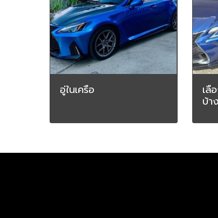
อู่ในเครือ
เลื
บ้า