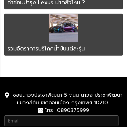
ค่าซ่อมบำรุง Lexus น่ากลัวไหม ?
รวมอัตราการบริโภคน้ำมันแต่ละรุ่น
ซอยนาวงประชาพัฒนา 5 ถนน นาวง ประชาพัฒนา
แขวงสีกัน เขตดอนเมือง กรุงเทพฯ 10210
โทร 0890375999